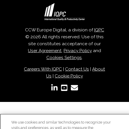
CCW Europe Digital, a division of
IQPC
© 2026 All rights reserved. Use of this
site constitutes acceptance of our
User Agreement
,
Privacy Policy
and
Cookies Settings
.
Careers With IQPC
|
Contact Us
|
About
Us
|
Cookie Policy
We use cookies and similar technologies to recognize your
visits and preferences, as well as to measure the